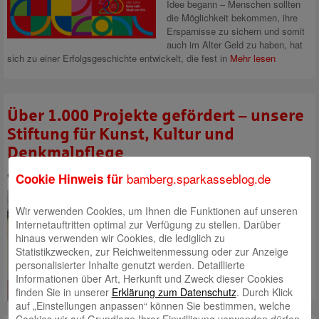
Idee begann – Menschen sollten
die Möglichkeit bekommen, ihre
Ersparnisse zu sichern und somit
auch im Alter Geld zu haben, hat
sich zu einer Erfolgsgeschichte entwickelt, die fest in
Mehr lesen
Über 1.000 Projekte gefördert – unsere
Stiftung für Kunst, Kultur und
Denkmalpflege
eingestellt von
Andrea Rupprecht
am 26. Juni 2024
bamberg.sparkasseblog.de
Cookie Hinweis für
Im Jahr 1989 haben wir unsere
Stiftung zur Förderung von
Wir verwenden Cookies, um Ihnen die Funktionen auf unseren
Kunst, Kultur und Denkmalpflege
Internetauftritten optimal zur Verfügung zu stellen. Darüber
ins Leben gerufen. Seither haben
hinaus verwenden wir Cookies, die lediglich zu
wir über 4,1 Millionen Euro an
Statistikzwecken, zur Reichweitenmessung oder zur Anzeige
mehr als 1.000 Projekte
personalisierter Inhalte genutzt werden. Detaillierte
ausgeschüttet!
Mehr lesen
Informationen über Art, Herkunft und Zweck dieser Cookies
finden Sie in unserer
Erklärung zum Datenschutz
. Durch Klick
auf „Einstellungen anpassen“ können Sie bestimmen, welche