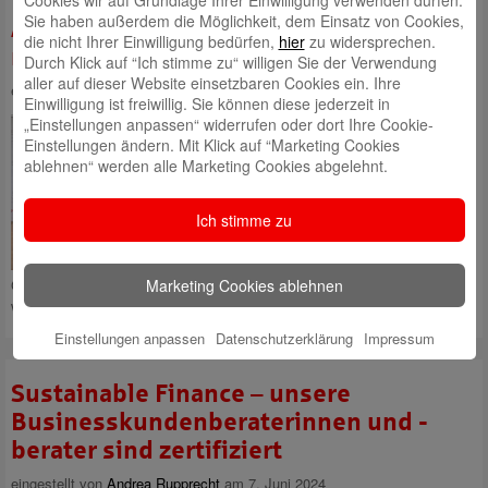
Cookies wir auf Grundlage Ihrer Einwilligung verwenden dürfen.
Sie haben außerdem die Möglichkeit, dem Einsatz von Cookies,
Azubi-Roadshow „Gemeinsam für eine
die nicht Ihrer Einwilligung bedürfen,
hier
zu widersprechen.
nachhaltige Zukunft“
Durch Klick auf “Ich stimme zu“ willigen Sie der Verwendung
aller auf dieser Website einsetzbaren Cookies ein. Ihre
eingestellt von
Andrea Rupprecht
am 20. Juni 2024
Einwilligung ist freiwillig. Sie können diese jederzeit in
Mit einem tollen Projekt haben
„Einstellungen anpassen“ widerrufen oder dort Ihre Cookie-
unsere Auszubildenden des
Einstellungen ändern. Mit Klick auf “Marketing Cookies
Lehrjahres 2022 einen
ablehnen“ werden alle Marketing Cookies abgelehnt.
Meilenstein in unserem Haus
gesetzt: Sie haben eine
Ich stimme zu
Roadshow zum Thema
Nachhaltigkeit veranstaltet. Ziel
war es, alle Abteilungen und
Marketing Cookies ablehnen
Geschäftsstellen zu besuchen und zu informieren. Und dieses Ziel
wurde
Mehr lesen
Einstellungen anpassen
Datenschutzerklärung
Impressum
Sustainable Finance – unsere
Businesskundenberaterinnen und -
berater sind zertifiziert
eingestellt von
Andrea Rupprecht
am 7. Juni 2024