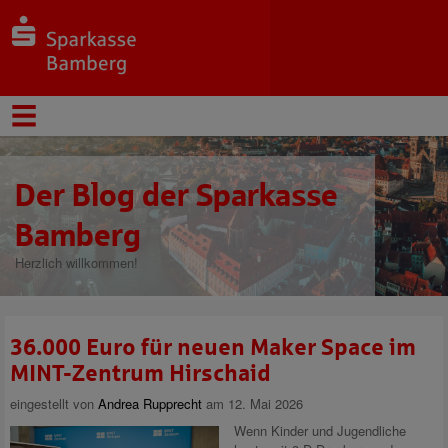
Der Blog der Sparkasse
Bamberg
Herzlich willkommen!
36.000 Euro für neuen Maker Space im
MINT-Zentrum Hirschaid
eingestellt von
Andrea Rupprecht
am 12. Mai 2026
Wenn Kinder und Jugendliche