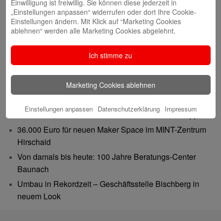
Einwilligung ist freiwillig. Sie können diese jederzeit in
„Einstellungen anpassen“ widerrufen oder dort Ihre Cookie-
Einstellungen ändern. Mit Klick auf “Marketing Cookies
ablehnen“ werden alle Marketing Cookies abgelehnt.
Ich stimme zu
Neueste Beiträge
Marketing Cookies ablehnen
Gemeinsam 62.500 Euro bewegt: Spenden-
Verdoppelungsaktion war ein voller Erfolg
Einstellungen anpassen
Datenschutzerklärung
Impressum
Wero erleichtert Vieles: Einfach zahlen in der Gruppe
36.000 Euro für neuen Maker Space im MINT-Zentrum
Hirschaid
Von damals bis heute: 100 Jahre Beratungs-Center
Baunach
Umbau in Rekordzeit – Geschäftsstelle Bischberg in
neuem Look