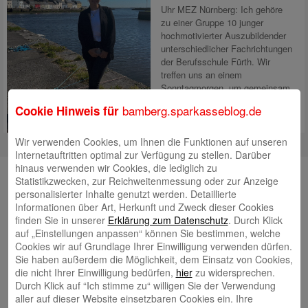
Uhr MEZ Nürnberg: Ich gehöre
zu einer Gruppe 10 junger
hochmotivierter Auszubildender
unterschiedlicher Fachrichtungen
der Berufsschule Fürth. Wir
treffen uns an einem
Sonntagmorgen, um gemeinsam
eine
Mehr lesen
bamberg.sparkasseblog.de
Cookie Hinweis für
Wir verwenden Cookies, um Ihnen die Funktionen auf unseren
Internetauftritten optimal zur Verfügung zu stellen. Darüber
hinaus verwenden wir Cookies, die lediglich zu
Unsere Autorinnen und Autoren
Statistikzwecken, zur Reichweitenmessung oder zur Anzeige
personalisierter Inhalte genutzt werden. Detaillierte
Andrea Rupprecht
Informationen über Art, Herkunft und Zweck dieser Cookies
finden Sie in unserer
Erklärung zum Datenschutz
. Durch Klick
auf „Einstellungen anpassen“ können Sie bestimmen, welche
Cookies wir auf Grundlage Ihrer Einwilligung verwenden dürfen.
Sie haben außerdem die Möglichkeit, dem Einsatz von Cookies,
die nicht Ihrer Einwilligung bedürfen,
hier
zu widersprechen.
Durch Klick auf “Ich stimme zu“ willigen Sie der Verwendung
Jonas Simon
aller auf dieser Website einsetzbaren Cookies ein. Ihre