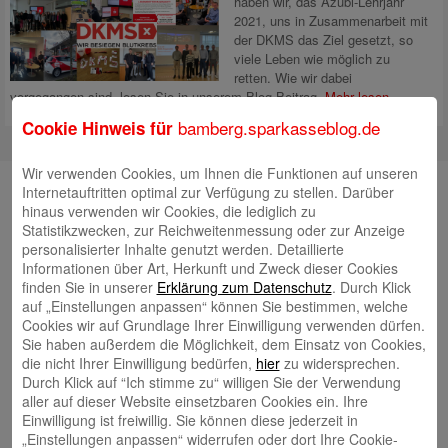
haben wir, das Azubi-Lehrjahr
2021, uns in Zusammenarbeit mit
der DKMS das Ziel gesetzt, so
viele Leben wie möglich zu
retten. Wie wir dabei
vorgegangen sind, lesen Sie in unserem Blog-Beitrag.
Mehr lesen
bamberg.sparkasseblog.de
Cookie Hinweis für
Wir verwenden Cookies, um Ihnen die Funktionen auf unseren
Unsere Autorinnen und Autoren
Internetauftritten optimal zur Verfügung zu stellen. Darüber
hinaus verwenden wir Cookies, die lediglich zu
Andrea Rupprecht
Statistikzwecken, zur Reichweitenmessung oder zur Anzeige
personalisierter Inhalte genutzt werden. Detaillierte
Informationen über Art, Herkunft und Zweck dieser Cookies
finden Sie in unserer
Erklärung zum Datenschutz
. Durch Klick
auf „Einstellungen anpassen“ können Sie bestimmen, welche
Cookies wir auf Grundlage Ihrer Einwilligung verwenden dürfen.
Sie haben außerdem die Möglichkeit, dem Einsatz von Cookies,
Jonas Simon
die nicht Ihrer Einwilligung bedürfen,
hier
zu widersprechen.
Durch Klick auf “Ich stimme zu“ willigen Sie der Verwendung
aller auf dieser Website einsetzbaren Cookies ein. Ihre
Einwilligung ist freiwillig. Sie können diese jederzeit in
„Einstellungen anpassen“ widerrufen oder dort Ihre Cookie-