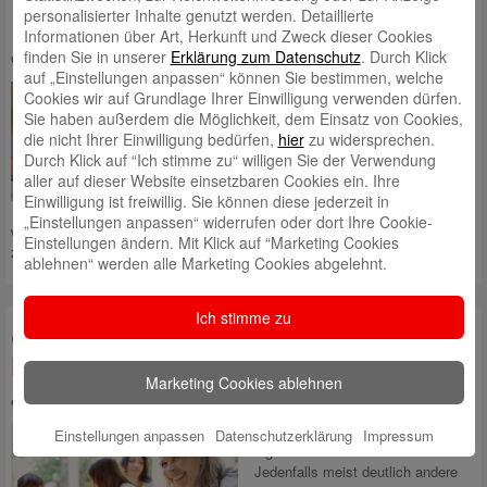
personalisierter Inhalte genutzt werden. Detaillierte
DAX – Wie steht es um die Dividende?
Informationen über Art, Herkunft und Zweck dieser Cookies
finden Sie in unserer
Erklärung zum Datenschutz
. Durch Klick
eingestellt von
Andrea Rupprecht
am 16. März 2021
auf „Einstellungen anpassen“ können Sie bestimmen, welche
Die Hauptversammlungssaison
Cookies wir auf Grundlage Ihrer Einwilligung verwenden dürfen.
startet – und damit naht auch
Sie haben außerdem die Möglichkeit, dem Einsatz von Cookies,
Klarheit darüber, wie
die nicht Ihrer Einwilligung bedürfen,
hier
zu widersprechen.
Wertpapiersparer für ihr
Durch Klick auf “Ich stimme zu“ willigen Sie der Verwendung
Engagement in Aktien belohnt
aller auf dieser Website einsetzbaren Cookies ein. Ihre
werden. Trotz Corona sieht es da
Einwilligung ist freiwillig. Sie können diese jederzeit in
dank sich seit Herbst 2020
„Einstellungen anpassen“ widerrufen oder dort Ihre Cookie-
wieder erholender Unternehmensgewinne längst nicht so düster aus, wie
Einstellungen ändern. Mit Klick auf “Marketing Cookies
zu befürchten
Mehr lesen
ablehnen“ werden alle Marketing Cookies abgelehnt.
Ich stimme zu
Ob jünger oder älter – ein Plan muss
her: Altersvorsorge
Marketing Cookies ablehnen
eingestellt von
Jonas Simon
am 22. Februar 2021
Berufsanfänger haben ganz
Einstellungen anpassen
Datenschutzerklärung
Impressum
eigene Wünsche und Ziele.
Jedenfalls meist deutlich andere