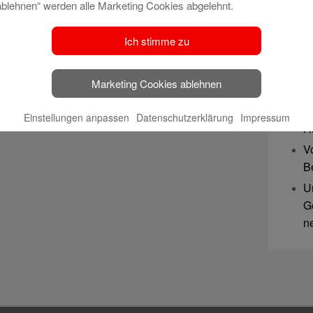
ablehnen“ werden alle Marketing Cookies abgelehnt.
S
wa
Ich stimme zu
We
z
Marketing Cookies ablehnen
3
S
Einstellungen anpassen
Datenschutzerklärung
Impressum
H
V
B
U
G
n