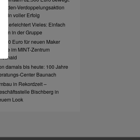
penden-Verdoppelungsaktion
r ein voller Erfolg
ro erleichtert Vieles: Einfach
ahlen in der Gruppe
6.000 Euro für neuen Maker
pace im MINT-Zentrum
irschaid
on damals bis heute: 100 Jahre
eratungs-Center Baunach
mbau in Rekordzeit –
eschäftsstelle Bischberg in
euem Look