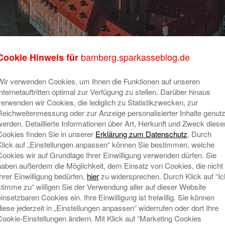
bamberg.sparkasseblog.de
Cookie Hinweis für
rt: Geschäftsstelle Bischberg
Un
Wir verwenden Cookies, um Ihnen die Funktionen auf unseren
Au
17. Dezember 2020
Internetauftritten optimal zur Verfügung zu stellen. Darüber hinaus
verwenden wir Cookies, die lediglich zu Statistikzwecken, zur
Am 7. Dezember 1970 war es so weit.
Reichweitenmessung oder zur Anzeige personalisierter Inhalte genutz
Ab diesem Tag hatten die Bischberger
werden. Detaillierte Informationen über Art, Herkunft und Zweck diese
einen eigenen Anlaufpunkt der
Cookies finden Sie in unserer
Erklärung zum Datenschutz
. Durch
Sparkasse für ihre Finanzen vor Ort.
Klick auf „Einstellungen anpassen“ können Sie bestimmen, welche
Die Kontenmenge ist seitdem von Jahr
Cookies wir auf Grundlage Ihrer Einwilligung verwenden dürfen. Sie
zu Jahr immer größer geworden,
haben außerdem die Möglichkeit, dem Einsatz von Cookies, die nicht
Ihrer Einwilligung bedürfen,
hier
zu widersprechen. Durch Klick auf “Ic
mittlerweile werden fast 3.900 Konten
stimme zu“ willigen Sie der Verwendung aller auf dieser Website
Mehr lesen
einsetzbaren Cookies ein. Ihre Einwilligung ist freiwillig. Sie können
Ne
diese jederzeit in „Einstellungen anpassen“ widerrufen oder dort Ihre
Cookie-Einstellungen ändern. Mit Klick auf “Marketing Cookies
G