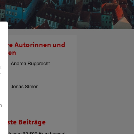
sere Autorinnen und
toren
Andrea Rupprecht
t
r
Jonas Simon
h
ueste Beiträge
emeinsam 62.500 Euro bewegt: