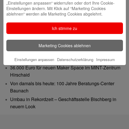
„Einstellungen anpassen“ widerrufen oder dort Ihre Cookie-
Einstellungen ändern. Mit Klick auf “Marketing Cookies
ablehnen“ werden alle Marketing Cookies abgelehnt.
Ich stimme zu
Neueste Beiträge
Gemeinsam 62.500 Euro bewegt: Spenden-
Marketing Cookies ablehnen
Verdoppelungsaktion war ein voller Erfolg
Wero erleichtert Vieles: Einfach zahlen in der Gruppe
Einstellungen anpassen
Datenschutzerklärung
Impressum
36.000 Euro für neuen Maker Space im MINT-Zentrum
Hirschaid
Von damals bis heute: 100 Jahre Beratungs-Center
Baunach
Umbau in Rekordzeit – Geschäftsstelle Bischberg in
neuem Look