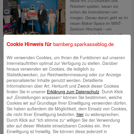
heute mit 3‑D‑Druckern und
Robotern spielen, bauen sie
schon die Innovationen von
morgen. Genau darum geht es im
neuen Maker Space im MINT-
Zentrum Hirschaid – um
Innovation zum Anfassen und
Entwickeln. Das MINT-Zentrum in Hirschaid hat
Mehr lesen
bamberg.sparkasseblog.de
Cookie Hinweis für
Wir verwenden Cookies, um Ihnen die Funktionen auf unseren
Internetauftritten optimal zur Verfügung zu stellen. Darüber
Unsere Autorinnen und Autoren
hinaus verwenden wir Cookies, die lediglich zu
Statistikzwecken, zur Reichweitenmessung oder zur Anzeige
Andrea Rupprecht
personalisierter Inhalte genutzt werden. Detaillierte
Informationen über Art, Herkunft und Zweck dieser Cookies
finden Sie in unserer
Erklärung zum Datenschutz
. Durch Klick
auf „Einstellungen anpassen“ können Sie bestimmen, welche
Cookies wir auf Grundlage Ihrer Einwilligung verwenden dürfen.
Sie haben außerdem die Möglichkeit, dem Einsatz von Cookies,
die nicht Ihrer Einwilligung bedürfen,
hier
zu widersprechen.
Jonas Simon
Durch Klick auf “Ich stimme zu“ willigen Sie der Verwendung
aller auf dieser Website einsetzbaren Cookies ein. Ihre
Einwilligung ist freiwillig. Sie können diese jederzeit in