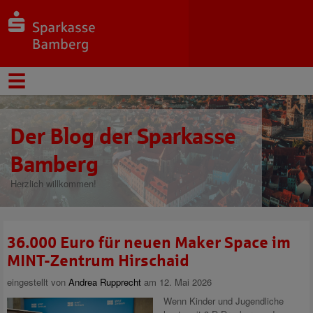
Der Blog der Sparkasse
Bamberg
Herzlich willkommen!
36.000 Euro für neuen Maker Space im
MINT-Zentrum Hirschaid
eingestellt von
Andrea Rupprecht
am 12. Mai 2026
Wenn Kinder und Jugendliche