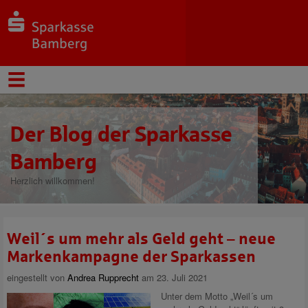
Der Blog der Sparkasse
Bamberg
Herzlich willkommen!
Weil´s um mehr als Geld geht – neue
Markenkampagne der Sparkassen
eingestellt von
Andrea Rupprecht
am 23. Juli 2021
Unter dem Motto „Weil´s um