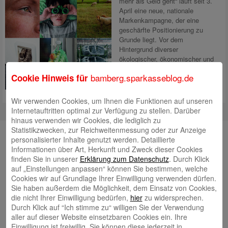
mehr als Geld geht“ läuft seit 3.
April eine neue, nationale
Markenkampagne, der eine
geschärfte Positionierung zu
Grunde liegt. Vor dem
Hintergrund diverser
ökologischer, ökonomischer und
sozialer Herausforderungen
bamberg.sparkasseblog.de
Cookie Hinweis für
wurde mit der neuen Lead-
Agentur Scholz &
Mehr lesen
Wir verwenden Cookies, um Ihnen die Funktionen auf unseren
Internetauftritten optimal zur Verfügung zu stellen. Darüber
hinaus verwenden wir Cookies, die lediglich zu
Statistikzwecken, zur Reichweitenmessung oder zur Anzeige
Unsere Autorinnen und Autoren
personalisierter Inhalte genutzt werden. Detaillierte
Informationen über Art, Herkunft und Zweck dieser Cookies
Andrea Rupprecht
finden Sie in unserer
Erklärung zum Datenschutz
. Durch Klick
auf „Einstellungen anpassen“ können Sie bestimmen, welche
Cookies wir auf Grundlage Ihrer Einwilligung verwenden dürfen.
Sie haben außerdem die Möglichkeit, dem Einsatz von Cookies,
die nicht Ihrer Einwilligung bedürfen,
hier
zu widersprechen.
Durch Klick auf “Ich stimme zu“ willigen Sie der Verwendung
aller auf dieser Website einsetzbaren Cookies ein. Ihre
Jonas Simon
Einwilligung ist freiwillig. Sie können diese jederzeit in