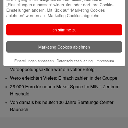
„Einstellungen anpassen“ widerrufen oder dort Ihre Cookie-
Einstellungen ändern. Mit Klick auf “Marketing Cookies
ablehnen“ werden alle Marketing Cookies abgelehnt.
Ich stimme zu
Neueste Beiträge
Marketing Cookies ablehnen
Gutes tun – Freude teilen
Einstellungen anpassen
Datenschutzerklärung
Impressum
Gemeinsam 62.500 Euro bewegt: Spenden-
Verdoppelungsaktion war ein voller Erfolg
Wero erleichtert Vieles: Einfach zahlen in der Gruppe
36.000 Euro für neuen Maker Space im MINT-Zentrum
Hirschaid
Von damals bis heute: 100 Jahre Beratungs-Center
Baunach