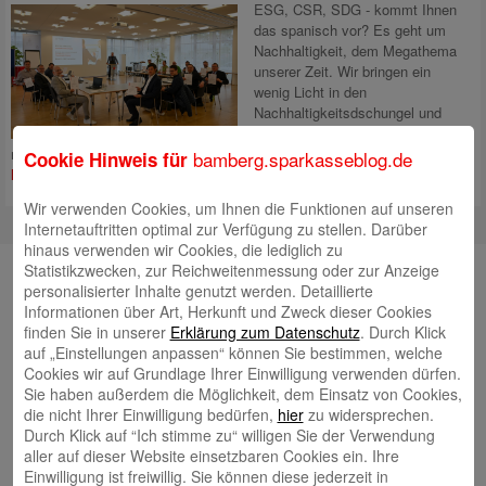
ESG, CSR, SDG - kommt Ihnen
das spanisch vor? Es geht um
Nachhaltigkeit, dem Megathema
unserer Zeit. Wir bringen ein
wenig Licht in den
Nachhaltigkeitsdschungel und
zeigen, wie Unternehmen mit
nachhaltiger Finanzierung punkten und wir sie dabei unterstützen.
Mehr
bamberg.sparkasseblog.de
Cookie Hinweis für
lesen
Wir verwenden Cookies, um Ihnen die Funktionen auf unseren
Internetauftritten optimal zur Verfügung zu stellen. Darüber
hinaus verwenden wir Cookies, die lediglich zu
Unsere Autorinnen und Autoren
Statistikzwecken, zur Reichweitenmessung oder zur Anzeige
personalisierter Inhalte genutzt werden. Detaillierte
Andrea Rupprecht
Informationen über Art, Herkunft und Zweck dieser Cookies
finden Sie in unserer
Erklärung zum Datenschutz
. Durch Klick
auf „Einstellungen anpassen“ können Sie bestimmen, welche
Cookies wir auf Grundlage Ihrer Einwilligung verwenden dürfen.
Sie haben außerdem die Möglichkeit, dem Einsatz von Cookies,
die nicht Ihrer Einwilligung bedürfen,
hier
zu widersprechen.
Durch Klick auf “Ich stimme zu“ willigen Sie der Verwendung
aller auf dieser Website einsetzbaren Cookies ein. Ihre
Jonas Simon
Einwilligung ist freiwillig. Sie können diese jederzeit in