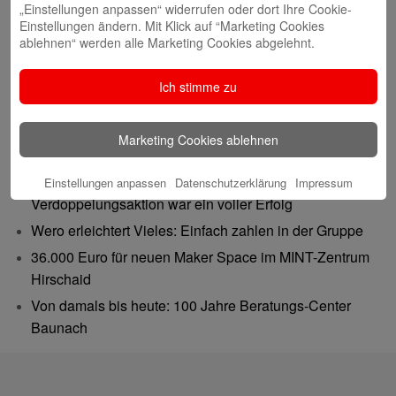
„Einstellungen anpassen“ widerrufen oder dort Ihre Cookie-
Einstellungen ändern. Mit Klick auf “Marketing Cookies
ablehnen“ werden alle Marketing Cookies abgelehnt.
Ich stimme zu
Neueste Beiträge
Marketing Cookies ablehnen
Gutes tun – Freude teilen
Gemeinsam 62.500 Euro bewegt: Spenden-
Einstellungen anpassen
Datenschutzerklärung
Impressum
Verdoppelungsaktion war ein voller Erfolg
Wero erleichtert Vieles: Einfach zahlen in der Gruppe
36.000 Euro für neuen Maker Space im MINT-Zentrum
Hirschaid
Von damals bis heute: 100 Jahre Beratungs-Center
Baunach