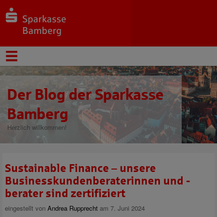
Der Blog der Sparkasse
Bamberg
Herzlich willkommen!
Sustainable Finance – unsere
Businesskundenberaterinnen und -
berater sind zertifiziert
eingestellt von
Andrea Rupprecht
am 7. Juni 2024