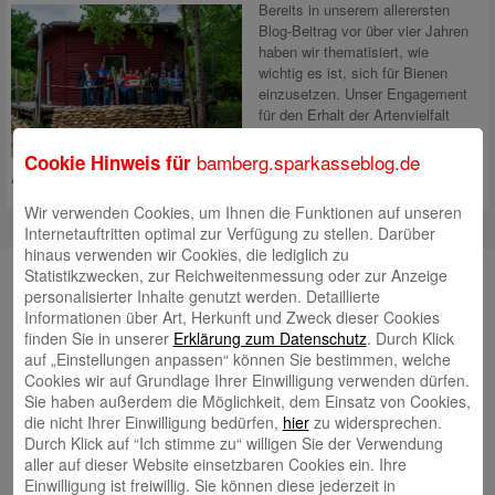
Bereits in unserem allerersten
Blog-Beitrag vor über vier Jahren
haben wir thematisiert, wie
wichtig es ist, sich für Bienen
einzusetzen. Unser Engagement
für den Erhalt der Artenvielfalt
geht weiter: Mit einer Spende von
5.000 Euro fördern wir den
bamberg.sparkasseblog.de
Cookie Hinweis für
Aufbau eines
Mehr lesen
Wir verwenden Cookies, um Ihnen die Funktionen auf unseren
Internetauftritten optimal zur Verfügung zu stellen. Darüber
hinaus verwenden wir Cookies, die lediglich zu
Unsere Autorinnen und Autoren
Statistikzwecken, zur Reichweitenmessung oder zur Anzeige
personalisierter Inhalte genutzt werden. Detaillierte
Andrea Rupprecht
Informationen über Art, Herkunft und Zweck dieser Cookies
finden Sie in unserer
Erklärung zum Datenschutz
. Durch Klick
auf „Einstellungen anpassen“ können Sie bestimmen, welche
Cookies wir auf Grundlage Ihrer Einwilligung verwenden dürfen.
Sie haben außerdem die Möglichkeit, dem Einsatz von Cookies,
die nicht Ihrer Einwilligung bedürfen,
hier
zu widersprechen.
Durch Klick auf “Ich stimme zu“ willigen Sie der Verwendung
aller auf dieser Website einsetzbaren Cookies ein. Ihre
Jonas Simon
Einwilligung ist freiwillig. Sie können diese jederzeit in