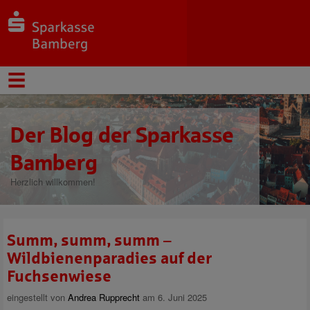
Der Blog der Sparkasse
Bamberg
Herzlich willkommen!
Summ, summ, summ –
Wildbienenparadies auf der
Fuchsenwiese
eingestellt von
Andrea Rupprecht
am 6. Juni 2025