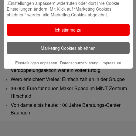
„Einstellungen anpassen“ widerrufen oder dort Ihre Cookie-
Einstellungen ändern. Mit Klick auf “Marketing Cookies
ablehnen“ werden alle Marketing Cookies abgelehnt.
Ich stimme zu
Neueste Beiträge
Marketing Cookies ablehnen
Gutes tun – Freude teilen
Gemeinsam 62.500 Euro bewegt: Spenden-
Einstellungen anpassen
Datenschutzerklärung
Impressum
Verdoppelungsaktion war ein voller Erfolg
Wero erleichtert Vieles: Einfach zahlen in der Gruppe
36.000 Euro für neuen Maker Space im MINT-Zentrum
Hirschaid
Von damals bis heute: 100 Jahre Beratungs-Center
Baunach