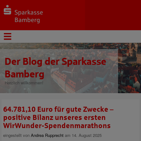
Der Blog der Sparkasse
Bamberg
Herzlich willkommen!
64.781,10 Euro für gute Zwecke –
positive Bilanz unseres ersten
WirWunder-Spendenmarathons
eingestellt von
Andrea Rupprecht
am 14. August 2025