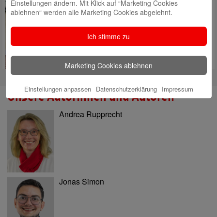
Einstellungen ändern. Mit Klick auf “Marketing Cookies
Stiftung zur Förderung von
ablehnen“ werden alle Marketing Cookies abgelehnt.
Kunst, Kultur und Denkmalpflege
ins Leben gerufen. Seither haben
wir über 4,1 Millionen Euro an
Ich stimme zu
mehr als 1.000 Projekte
ausgeschüttet!
Mehr lesen
Marketing Cookies ablehnen
Einstellungen anpassen
Datenschutzerklärung
Impressum
Unsere Autorinnen und Autoren
Andrea Rupprecht
Jonas Simon