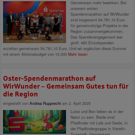
Gemeinsam mehr bewirken: Bei
unserem ersten
Spendenmarathon auf WirWunder
sind insgesamt 64.781,10 Euro
für gemeinnützige Projekte in der
Region zusammengekommen.
Das Spendenengagement war
groß: 483 Einzelspenden
erzielten gemeinsam 54.781,10 Euro. Und wir ergänzten diese Summe
mit einem Aktionsbudget von 10.000
Mehr lesen
Oster-Spendenmarathon auf
WirWunder – Gemeinsam Gutes tun für
die Region
eingestellt von
Andrea Rupprecht
am 2. April 2025
Luise und Ben lieben es in der
Natur zu sein. Beide sind
Pfadfinder mit Leib und Seele, in
der Pfadfindergruppe in Viereth-
Trunstadt. Gemeinsam