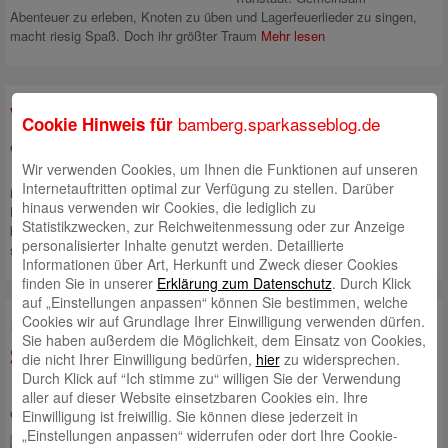
Abenteuer zu erleben, Knoten zu üben und Lagerfeuerlieder zu singen,
macht riesig Spaß. Doch ihr größter Traum
Mehr lesen
Viele tolle Projekte, die wir fördern
bamberg.sparkasseblog.de
Cookie Hinweis für
eingestellt von
Andrea Rupprecht
am 8. August 2024
Wir verwenden Cookies, um Ihnen die Funktionen auf unseren
Das ehrenamtliche Engagement
Internetauftritten optimal zur Verfügung zu stellen. Darüber
in der Region ist enorm. Dadurch werden viele tolle Projekte auf die
hinaus verwenden wir Cookies, die lediglich zu
Beine gestellt, die wir gerne fördern. Zum Beispiel das Projekt "Alef-
Statistikzwecken, zur Reichweitenmessung oder zur Anzeige
bet", das das Bewusstsein für die jüdische Kultur und Geschichte
personalisierter Inhalte genutzt werden. Detaillierte
stärkt.
Mehr lesen
Informationen über Art, Herkunft und Zweck dieser Cookies
finden Sie in unserer
Erklärung zum Datenschutz
. Durch Klick
auf „Einstellungen anpassen“ können Sie bestimmen, welche
Cookies wir auf Grundlage Ihrer Einwilligung verwenden dürfen.
Über 1.000 Projekte gefördert – unsere
Sie haben außerdem die Möglichkeit, dem Einsatz von Cookies,
Stiftung für Kunst, Kultur und
die nicht Ihrer Einwilligung bedürfen,
hier
zu widersprechen.
Durch Klick auf “Ich stimme zu“ willigen Sie der Verwendung
Denkmalpflege
aller auf dieser Website einsetzbaren Cookies ein. Ihre
eingestellt von
Andrea Rupprecht
am 26. Juni 2024
Einwilligung ist freiwillig. Sie können diese jederzeit in
„Einstellungen anpassen“ widerrufen oder dort Ihre Cookie-
Im Jahr 1989 haben wir unsere