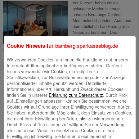
Vor Kurzem haben wir die
gelungene Modernisierung
unseres Beratungs-Centers
Memmelsdorf gefeiert. Auch aus
dem südlichen Landkreis gibt es
Neues zu berichten. Das
Beratungs-Center Stegaurach in
der Bamberger Straße 28 zeigt
bamberg.sparkasseblog.de
Cookie Hinweis für
sich in neuem Look: modern, offen und freundlich.
Mehr lesen
Wir verwenden Cookies, um Ihnen die Funktionen auf unseren
Internetauftritten optimal zur Verfügung zu stellen. Darüber
hinaus verwenden wir Cookies, die lediglich zu
Unsere Autorinnen und Autoren
Statistikzwecken, zur Reichweitenmessung oder zur Anzeige
personalisierter Inhalte genutzt werden. Detaillierte
Andrea Rupprecht
Informationen über Art, Herkunft und Zweck dieser Cookies
finden Sie in unserer
Erklärung zum Datenschutz
. Durch Klick
auf „Einstellungen anpassen“ können Sie bestimmen, welche
Cookies wir auf Grundlage Ihrer Einwilligung verwenden dürfen.
Sie haben außerdem die Möglichkeit, dem Einsatz von Cookies,
die nicht Ihrer Einwilligung bedürfen,
hier
zu widersprechen.
Durch Klick auf “Ich stimme zu“ willigen Sie der Verwendung
aller auf dieser Website einsetzbaren Cookies ein. Ihre
Jonas Simon
Einwilligung ist freiwillig. Sie können diese jederzeit in