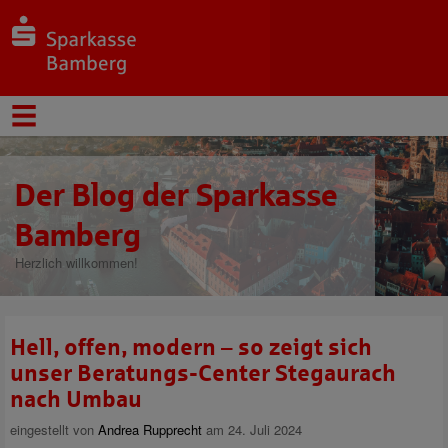
Der Blog der Sparkasse
Bamberg
Herzlich willkommen!
Hell, offen, modern – so zeigt sich
unser Beratungs-Center Stegaurach
nach Umbau
eingestellt von
Andrea Rupprecht
am 24. Juli 2024