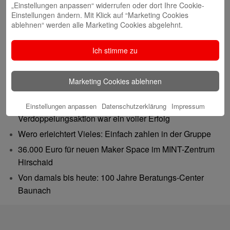
„Einstellungen anpassen“ widerrufen oder dort Ihre Cookie-
Einstellungen ändern. Mit Klick auf “Marketing Cookies
ablehnen“ werden alle Marketing Cookies abgelehnt.
Ich stimme zu
Neueste Beiträge
Marketing Cookies ablehnen
Gutes tun – Freude teilen
Gemeinsam 62.500 Euro bewegt: Spenden-
Einstellungen anpassen
Datenschutzerklärung
Impressum
Verdoppelungsaktion war ein voller Erfolg
Wero erleichtert Vieles: Einfach zahlen in der Gruppe
36.000 Euro für neuen Maker Space im MINT-Zentrum
Hirschaid
Von damals bis heute: 100 Jahre Beratungs-Center
Baunach