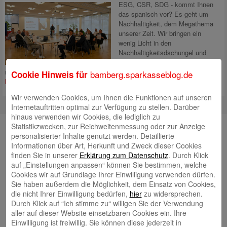
ESG, CSR, SDG - kommt Ihnen
das spanisch vor? Es geht um
Nachhaltigkeit, dem Megathema
unserer Zeit. Wir bringen ein
wenig Licht in den
Nachhaltigkeitsdschungel und
zeigen, wie Unternehmen mit
nachhaltiger Finanzierung punkten und wir sie dabei unterstützen.
Mehr
bamberg.sparkasseblog.de
Cookie Hinweis für
lesen
Wir verwenden Cookies, um Ihnen die Funktionen auf unseren
Internetauftritten optimal zur Verfügung zu stellen. Darüber
hinaus verwenden wir Cookies, die lediglich zu
Unsere Autorinnen und Autoren
Statistikzwecken, zur Reichweitenmessung oder zur Anzeige
personalisierter Inhalte genutzt werden. Detaillierte
Andrea Rupprecht
Informationen über Art, Herkunft und Zweck dieser Cookies
finden Sie in unserer
Erklärung zum Datenschutz
. Durch Klick
auf „Einstellungen anpassen“ können Sie bestimmen, welche
Cookies wir auf Grundlage Ihrer Einwilligung verwenden dürfen.
Sie haben außerdem die Möglichkeit, dem Einsatz von Cookies,
die nicht Ihrer Einwilligung bedürfen,
hier
zu widersprechen.
Durch Klick auf “Ich stimme zu“ willigen Sie der Verwendung
aller auf dieser Website einsetzbaren Cookies ein. Ihre
Jonas Simon
Einwilligung ist freiwillig. Sie können diese jederzeit in