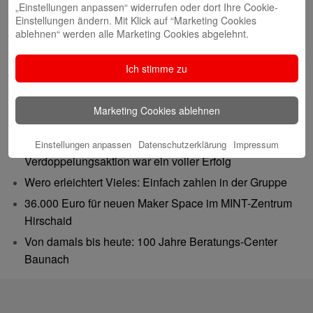
„Einstellungen anpassen“ widerrufen oder dort Ihre Cookie-
Einstellungen ändern. Mit Klick auf “Marketing Cookies
ablehnen“ werden alle Marketing Cookies abgelehnt.
Ich stimme zu
Neueste Beiträge
Marketing Cookies ablehnen
Gutes tun – Freude teilen
Gemeinsam 62.500 Euro bewegt: Spenden-
Einstellungen anpassen
Datenschutzerklärung
Impressum
Verdoppelungsaktion war ein voller Erfolg
Wero erleichtert Vieles: Einfach zahlen in der Gruppe
36.000 Euro für neuen Maker Space im MINT-Zentrum
Hirschaid
Von damals bis heute: 100 Jahre Beratungs-Center
Baunach