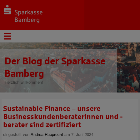
Der Blog der Sparkasse
Bamberg
Herzlich willkommen!
Sustainable Finance – unsere
Businesskundenberaterinnen und -
berater sind zertifiziert
eingestellt von
Andrea Rupprecht
am 7. Juni 2024