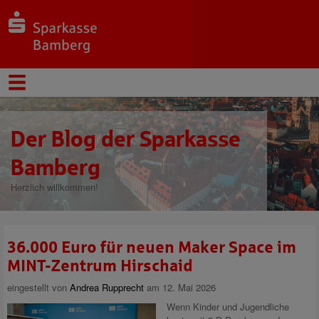
Der Blog der Sparkasse
Bamberg
Herzlich willkommen!
36.000 Euro für neuen Maker Space im
MINT-Zentrum Hirschaid
eingestellt von
Andrea Rupprecht
am 12. Mai 2026
Wenn Kinder und Jugendliche