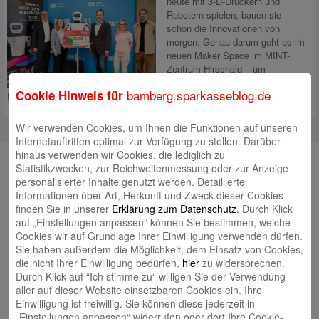
heute mit 3‑D‑Druckern und
Robotern spielen, bauen sie
schon die Innovationen von
morgen. Genau darum geht es im
neuen Maker Space im MINT-
Zentrum Hirschaid – um
Innovation zum Anfassen und
bamberg.sparkasseblog.de
Cookie Hinweis für
Entwickeln. Das MINT-Zentrum in Hirschaid hat
Mehr lesen
Wir verwenden Cookies, um Ihnen die Funktionen auf unseren
Internetauftritten optimal zur Verfügung zu stellen. Darüber
hinaus verwenden wir Cookies, die lediglich zu
Unsere Autorinnen und Autoren
Statistikzwecken, zur Reichweitenmessung oder zur Anzeige
personalisierter Inhalte genutzt werden. Detaillierte
Andrea Rupprecht
Informationen über Art, Herkunft und Zweck dieser Cookies
finden Sie in unserer
Erklärung zum Datenschutz
. Durch Klick
auf „Einstellungen anpassen“ können Sie bestimmen, welche
Cookies wir auf Grundlage Ihrer Einwilligung verwenden dürfen.
Sie haben außerdem die Möglichkeit, dem Einsatz von Cookies,
die nicht Ihrer Einwilligung bedürfen,
hier
zu widersprechen.
Durch Klick auf “Ich stimme zu“ willigen Sie der Verwendung
Jonas Simon
aller auf dieser Website einsetzbaren Cookies ein. Ihre
Einwilligung ist freiwillig. Sie können diese jederzeit in
„Einstellungen anpassen“ widerrufen oder dort Ihre Cookie-