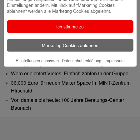
Einstellungen ändern. Mit Klick auf “Marketing Cookies
ablehnen“ werden alle Marketing Cookies abgelehnt.
Ich stimme zu
Neueste Beiträge
Marketing Cookies ablehnen
Gutes tun – Freude teilen
Gemeinsam 62.500 Euro bewegt: Spenden-
Einstellungen anpassen
Datenschutzerklärung
Impressum
Verdoppelungsaktion war ein voller Erfolg
Wero erleichtert Vieles: Einfach zahlen in der Gruppe
36.000 Euro für neuen Maker Space im MINT-Zentrum
Hirschaid
Von damals bis heute: 100 Jahre Beratungs-Center
Baunach