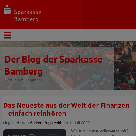
Der Blog der Sparkasse
Bamberg
Herzlich willkommen!
Das Neueste aus der Welt der Finanzen
– einfach reinhören
eingestellt von
Andrea Rupprecht
am 1. Juli 2022
Wie funktioniert Volkswirtschaft?