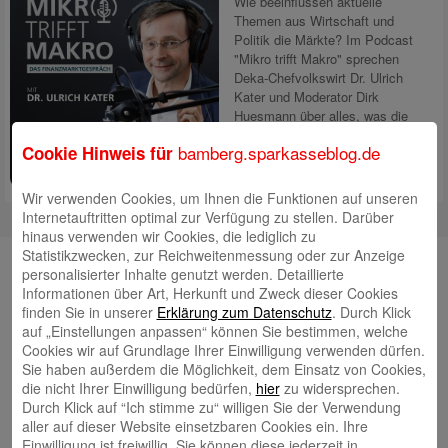
Wie beeinflussen aktuelle
Themen aus Wirtschaft und
Politik die Märkte? Im Podcast
"Mikro trifft Makro" sprechen
Deka-Chefvolkswirt Dr. Ulrich
Kater und Moderator Dirk
Huesmann über alles, was die
Welt und die Börsen aktuell
bamberg.sparkasseblog.de
Cookie Hinweis für
bewegt. Dabei spielen
tagesaktuelle
Mehr lesen
Wir verwenden Cookies, um Ihnen die Funktionen auf unseren
Internetauftritten optimal zur Verfügung zu stellen. Darüber
hinaus verwenden wir Cookies, die lediglich zu
Statistikzwecken, zur Reichweitenmessung oder zur Anzeige
Unsere Autorinnen und Autoren
personalisierter Inhalte genutzt werden. Detaillierte
Informationen über Art, Herkunft und Zweck dieser Cookies
Andrea Rupprecht
finden Sie in unserer
Erklärung zum Datenschutz
. Durch Klick
auf „Einstellungen anpassen“ können Sie bestimmen, welche
Cookies wir auf Grundlage Ihrer Einwilligung verwenden dürfen.
Sie haben außerdem die Möglichkeit, dem Einsatz von Cookies,
die nicht Ihrer Einwilligung bedürfen,
hier
zu widersprechen.
Durch Klick auf “Ich stimme zu“ willigen Sie der Verwendung
aller auf dieser Website einsetzbaren Cookies ein. Ihre
Jonas Simon
Einwilligung ist freiwillig. Sie können diese jederzeit in