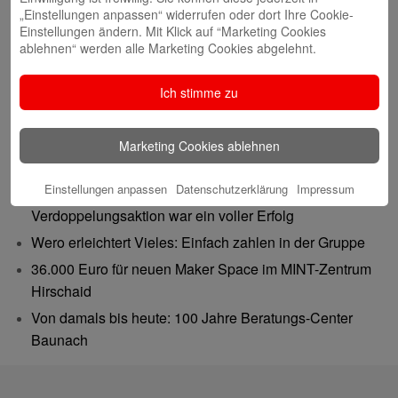
„Einstellungen anpassen“ widerrufen oder dort Ihre Cookie-
Einstellungen ändern. Mit Klick auf “Marketing Cookies
ablehnen“ werden alle Marketing Cookies abgelehnt.
Ich stimme zu
Neueste Beiträge
Marketing Cookies ablehnen
Gutes tun – Freude teilen
Einstellungen anpassen
Datenschutzerklärung
Impressum
Gemeinsam 62.500 Euro bewegt: Spenden-
Verdoppelungsaktion war ein voller Erfolg
Wero erleichtert Vieles: Einfach zahlen in der Gruppe
36.000 Euro für neuen Maker Space im MINT-Zentrum
Hirschaid
Von damals bis heute: 100 Jahre Beratungs-Center
Baunach