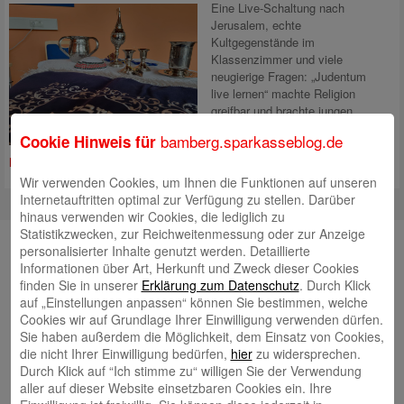
Eine Live-Schaltung nach
Jerusalem, echte
Kultgegenstände im
Klassenzimmer und viele
neugierige Fragen: „Judentum
live lernen“ machte Religion
greifbar und brachte jungen
Menschen jüdisches Leben näher
bamberg.sparkasseblog.de
Cookie Hinweis für
– mit unserer Unterstützung.
Mehr lesen
Wir verwenden Cookies, um Ihnen die Funktionen auf unseren
Internetauftritten optimal zur Verfügung zu stellen. Darüber
hinaus verwenden wir Cookies, die lediglich zu
Statistikzwecken, zur Reichweitenmessung oder zur Anzeige
Unsere Autorinnen und Autoren
personalisierter Inhalte genutzt werden. Detaillierte
Informationen über Art, Herkunft und Zweck dieser Cookies
Andrea Rupprecht
finden Sie in unserer
Erklärung zum Datenschutz
. Durch Klick
auf „Einstellungen anpassen“ können Sie bestimmen, welche
Cookies wir auf Grundlage Ihrer Einwilligung verwenden dürfen.
Sie haben außerdem die Möglichkeit, dem Einsatz von Cookies,
die nicht Ihrer Einwilligung bedürfen,
hier
zu widersprechen.
Durch Klick auf “Ich stimme zu“ willigen Sie der Verwendung
aller auf dieser Website einsetzbaren Cookies ein. Ihre
Jonas Simon