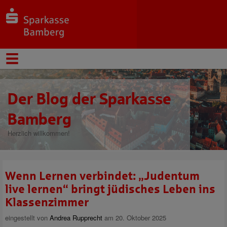
Der Blog der Sparkasse
Bamberg
Herzlich willkommen!
Wenn Lernen verbindet: „Judentum
live lernen“ bringt jüdisches Leben ins
Klassenzimmer
eingestellt von
Andrea Rupprecht
am 20. Oktober 2025