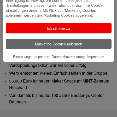
Einwilligung ist freiwillig. Sie können diese jederzeit in
„Einstellungen anpassen“ widerrufen oder dort Ihre Cookie-
Einstellungen ändern. Mit Klick auf “Marketing Cookies
ablehnen“ werden alle Marketing Cookies abgelehnt.
Ich stimme zu
Neueste Beiträge
Marketing Cookies ablehnen
Gutes tun – Freude teilen
Einstellungen anpassen
Datenschutzerklärung
Impressum
Gemeinsam 62.500 Euro bewegt: Spenden-
Verdoppelungsaktion war ein voller Erfolg
Wero erleichtert Vieles: Einfach zahlen in der Gruppe
36.000 Euro für neuen Maker Space im MINT-Zentrum
Hirschaid
Von damals bis heute: 100 Jahre Beratungs-Center
Baunach