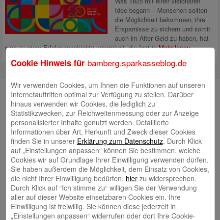
Was 1825 mit einer visionären
Idee begann – Menschen sollten
die Möglichkeit bekommen, ihre
Ersparnisse zu sichern und somit
auch im Alter Geld zu haben, hat
sich zu einer Erfolgsgeschichte entwickelt, die fest in
Mehr lesen
bamberg.sparkasseblog.de
Cookie Hinweis für
Wir verwenden Cookies, um Ihnen die Funktionen auf unseren
Unsere Autorinnen und Autoren
Internetauftritten optimal zur Verfügung zu stellen. Darüber
hinaus verwenden wir Cookies, die lediglich zu
Andrea Rupprecht
Statistikzwecken, zur Reichweitenmessung oder zur Anzeige
personalisierter Inhalte genutzt werden. Detaillierte
Informationen über Art, Herkunft und Zweck dieser Cookies
finden Sie in unserer
Erklärung zum Datenschutz
. Durch Klick
auf „Einstellungen anpassen“ können Sie bestimmen, welche
Cookies wir auf Grundlage Ihrer Einwilligung verwenden dürfen.
Sie haben außerdem die Möglichkeit, dem Einsatz von Cookies,
Jonas Simon
die nicht Ihrer Einwilligung bedürfen,
hier
zu widersprechen.
Durch Klick auf “Ich stimme zu“ willigen Sie der Verwendung
aller auf dieser Website einsetzbaren Cookies ein. Ihre
Einwilligung ist freiwillig. Sie können diese jederzeit in
„Einstellungen anpassen“ widerrufen oder dort Ihre Cookie-