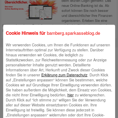
beim letzten Login gemerkt: Das
neue Online-Banking ist da. Ab
sofort können Sie noch besser
und übersichtlicher Ihre Finanzen
organisieren. Erleben Sie eine
klare und moderne Gestaltung, eine vereinfachte Navigation, optimale
Lesbarkeit und Vieles mehr
Mehr lesen
bamberg.sparkasseblog.de
Cookie Hinweis für
Wir verwenden Cookies, um Ihnen die Funktionen auf unseren
Internetauftritten optimal zur Verfügung zu stellen. Darüber
Unsere Autorinnen und Autoren
hinaus verwenden wir Cookies, die lediglich zu
Statistikzwecken, zur Reichweitenmessung oder zur Anzeige
Andrea Rupprecht
personalisierter Inhalte genutzt werden. Detaillierte
Informationen über Art, Herkunft und Zweck dieser Cookies
finden Sie in unserer
Erklärung zum Datenschutz
. Durch Klick
auf „Einstellungen anpassen“ können Sie bestimmen, welche
Cookies wir auf Grundlage Ihrer Einwilligung verwenden dürfen.
Sie haben außerdem die Möglichkeit, dem Einsatz von Cookies,
die nicht Ihrer Einwilligung bedürfen,
hier
zu widersprechen.
Jonas Simon
Durch Klick auf “Ich stimme zu“ willigen Sie der Verwendung
aller auf dieser Website einsetzbaren Cookies ein. Ihre
Einwilligung ist freiwillig. Sie können diese jederzeit in
„Einstellungen anpassen“ widerrufen oder dort Ihre Cookie-