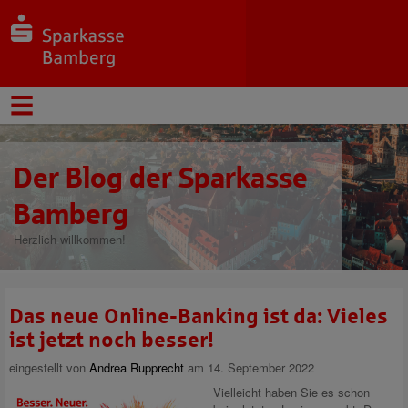
Der Blog der Sparkasse
Bamberg
Herzlich willkommen!
Das neue Online-Banking ist da: Vieles
ist jetzt noch besser!
eingestellt von
Andrea Rupprecht
am 14. September 2022
Vielleicht haben Sie es schon