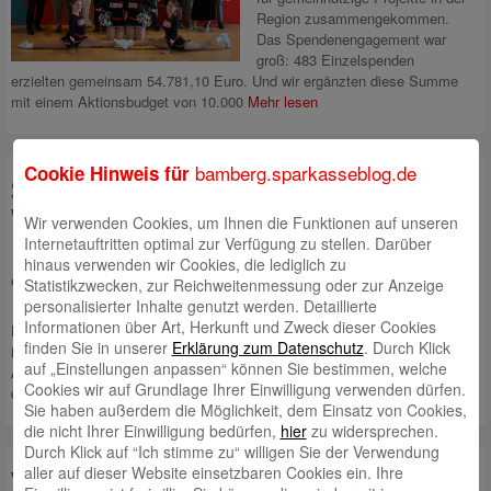
Region zusammengekommen.
Das Spendenengagement war
groß: 483 Einzelspenden
erzielten gemeinsam 54.781,10 Euro. Und wir ergänzten diese Summe
mit einem Aktionsbudget von 10.000
Mehr lesen
bamberg.sparkasseblog.de
Cookie Hinweis für
Summ, summ, summ –
Wildbienenparadies auf der
Wir verwenden Cookies, um Ihnen die Funktionen auf unseren
Internetauftritten optimal zur Verfügung zu stellen. Darüber
Fuchsenwiese
hinaus verwenden wir Cookies, die lediglich zu
eingestellt von
Andrea Rupprecht
am 6. Juni 2025
Statistikzwecken, zur Reichweitenmessung oder zur Anzeige
personalisierter Inhalte genutzt werden. Detaillierte
Bereits in unserem allerersten
Informationen über Art, Herkunft und Zweck dieser Cookies
Blog-Beitrag vor über vier Jahren haben wir thematisiert, wie wichtig es
finden Sie in unserer
Erklärung zum Datenschutz
. Durch Klick
ist, sich für Bienen einzusetzen. Unser Engagement für den Erhalt der
auf „Einstellungen anpassen“ können Sie bestimmen, welche
Artenvielfalt geht weiter: Mit einer Spende von 5.000 Euro fördern wir
Cookies wir auf Grundlage Ihrer Einwilligung verwenden dürfen.
den Aufbau eines
Mehr lesen
Sie haben außerdem die Möglichkeit, dem Einsatz von Cookies,
die nicht Ihrer Einwilligung bedürfen,
hier
zu widersprechen.
Durch Klick auf “Ich stimme zu“ willigen Sie der Verwendung
aller auf dieser Website einsetzbaren Cookies ein. Ihre
Viele tolle Projekte, die wir fördern