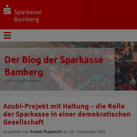
Der Blog der Sparkasse
Bamberg
Herzlich willkommen!
Azubi-Projekt mit Haltung – die Rolle
der Sparkasse in einer demokratischen
Gesellschaft
eingestellt von
Andrea Rupprecht
am 24. September 2025