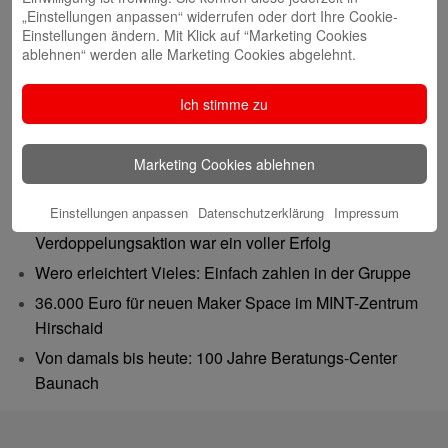
„Einstellungen anpassen“ widerrufen oder dort Ihre Cookie-
Einstellungen ändern. Mit Klick auf “Marketing Cookies
ablehnen“ werden alle Marketing Cookies abgelehnt.
Ich stimme zu
Neueste Beiträge
Marketing Cookies ablehnen
Gutes tun – Freude teilen
Einstellungen anpassen
Datenschutzerklärung
Impressum
Gemeinsam 62.500 Euro bewegt: Spenden-
Verdoppelungsaktion war ein voller Erfolg
Wero erleichtert Vieles: Einfach zahlen in der Gruppe
36.000 Euro für neuen Maker Space im MINT-Zentrum
Hirschaid
Von damals bis heute: 100 Jahre Beratungs-Center
Baunach