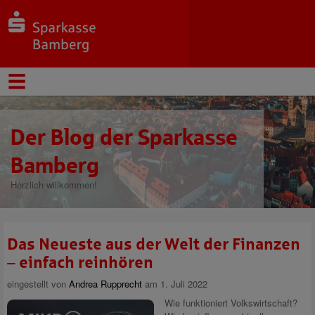
Der Blog der Sparkasse
Bamberg
Herzlich willkommen!
Das Neueste aus der Welt der Finanzen
– einfach reinhören
eingestellt von
Andrea Rupprecht
am 1. Juli 2022
Wie funktioniert Volkswirtschaft?