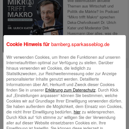
Wie beeinflussen aktuelle
Themen aus Wirtschaft und
Politik die Märkte? Im Podcast
"Mikro trifft Makro" sprechen
Deka-Chefvolkswirt Dr. Ulrich
Kater und Moderator Dirk
Huesmann über alles, was die
Welt und die Börsen aktuell
bamberg.sparkasseblog.de
Cookie Hinweis für
bewegt. Dabei spielen
tagesaktuelle
Mehr lesen
Wir verwenden Cookies, um Ihnen die Funktionen auf unseren
Internetauftritten optimal zur Verfügung zu stellen. Darüber
hinaus verwenden wir Cookies, die lediglich zu
Statistikzwecken, zur Reichweitenmessung oder zur Anzeige
Unsere Autorinnen und Autoren
personalisierter Inhalte genutzt werden. Detaillierte
Informationen über Art, Herkunft und Zweck dieser Cookies
Andrea Rupprecht
finden Sie in unserer
Erklärung zum Datenschutz
. Durch Klick
auf „Einstellungen anpassen“ können Sie bestimmen, welche
Cookies wir auf Grundlage Ihrer Einwilligung verwenden dürfen.
Sie haben außerdem die Möglichkeit, dem Einsatz von Cookies,
die nicht Ihrer Einwilligung bedürfen,
hier
zu widersprechen.
Durch Klick auf “Ich stimme zu“ willigen Sie der Verwendung
aller auf dieser Website einsetzbaren Cookies ein. Ihre
Jonas Simon
Einwilligung ist freiwillig. Sie können diese jederzeit in