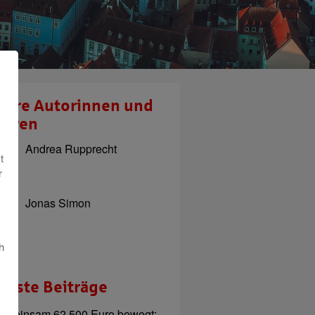
sere Autorinnen und
toren
Andrea Rupprecht
t
r
Jonas Simon
h
ueste Beiträge
emeinsam 62.500 Euro bewegt: