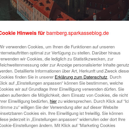
bamberg.sparkasseblog.de
Cookie Hinweis für
 Sparkasse Bamberg
Un
Wir verwenden Cookies, um Ihnen die Funktionen auf unseren
Au
12. Februar 2025
Internetauftritten optimal zur Verfügung zu stellen. Darüber hinaus
verwenden wir Cookies, die lediglich zu Statistikzwecken, zur
2025 werden wir 200 Jahre jung. Was
Reichweitenmessung oder zur Anzeige personalisierter Inhalte genutz
1825 mit einer visionären Idee begann
werden. Detaillierte Informationen über Art, Herkunft und Zweck diese
– Menschen sollten die Möglichkeit
Cookies finden Sie in unserer
Erklärung zum Datenschutz
. Durch
bekommen, ihre Ersparnisse zu
Klick auf „Einstellungen anpassen“ können Sie bestimmen, welche
sichern und somit auch im Alter Geld
Cookies wir auf Grundlage Ihrer Einwilligung verwenden dürfen. Sie
zu haben, hat sich zu einer
haben außerdem die Möglichkeit, dem Einsatz von Cookies, die nicht
Ihrer Einwilligung bedürfen,
hier
zu widersprechen. Durch Klick auf “Ic
fest in
Mehr lesen
stimme zu“ willigen Sie der Verwendung aller auf dieser Website
einsetzbaren Cookies ein. Ihre Einwilligung ist freiwillig. Sie können
Ne
diese jederzeit in „Einstellungen anpassen“ widerrufen oder dort Ihre
Cookie-Einstellungen ändern. Mit Klick auf “Marketing Cookies
G