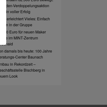
penden-Verdoppelungsaktion
r ein voller Erfolg
ro erleichtert Vieles: Einfach
ahlen in der Gruppe
6.000 Euro für neuen Maker
pace im MINT-Zentrum
irschaid
on damals bis heute: 100 Jahre
eratungs-Center Baunach
mbau in Rekordzeit –
eschäftsstelle Bischberg in
euem Look