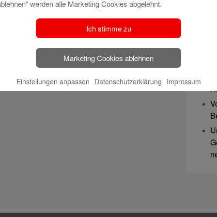
ablehnen“ werden alle Marketing Cookies abgelehnt.
S
wa
Ich stimme zu
We
z
Marketing Cookies ablehnen
3
S
Einstellungen anpassen
Datenschutzerklärung
Impressum
H
V
B
U
G
n