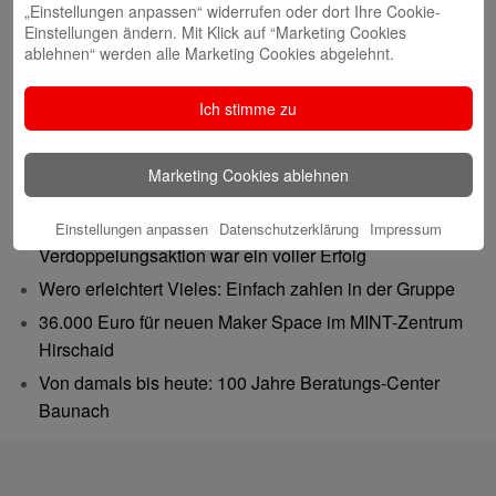
„Einstellungen anpassen“ widerrufen oder dort Ihre Cookie-
Einstellungen ändern. Mit Klick auf “Marketing Cookies
ablehnen“ werden alle Marketing Cookies abgelehnt.
Ich stimme zu
Neueste Beiträge
Marketing Cookies ablehnen
Gutes tun – Freude teilen
Gemeinsam 62.500 Euro bewegt: Spenden-
Einstellungen anpassen
Datenschutzerklärung
Impressum
Verdoppelungsaktion war ein voller Erfolg
Wero erleichtert Vieles: Einfach zahlen in der Gruppe
36.000 Euro für neuen Maker Space im MINT-Zentrum
Hirschaid
Von damals bis heute: 100 Jahre Beratungs-Center
Baunach