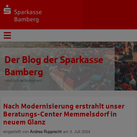
Der Blog der Sparkasse
Bamberg
Herzlich willkommen!
Nach Modernisierung erstrahlt unser
Beratungs-Center Memmelsdorf in
neuem Glanz
eingestellt von
Andrea Rupprecht
am 3. Juli 2024