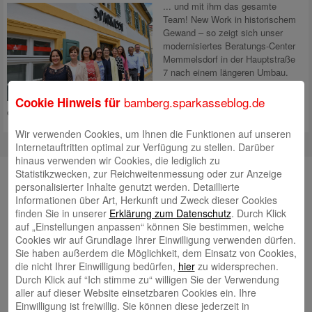
... und mit ihm das gesamte
Team! New Work in historischem
Gewand – so zeigt sich unser
modernisiertes Beratungs-Center
Memmelsdorf in der Hauptstraße
7 nach einem längeren Umbau.
Neue Arbeitswelten, offene und
freundliche Beratungszimmer und
bamberg.sparkasseblog.de
Cookie Hinweis für
eine zentrale Kaffeebar schaffen eine
Mehr lesen
Wir verwenden Cookies, um Ihnen die Funktionen auf unseren
Internetauftritten optimal zur Verfügung zu stellen. Darüber
hinaus verwenden wir Cookies, die lediglich zu
Unsere Autorinnen und Autoren
Statistikzwecken, zur Reichweitenmessung oder zur Anzeige
personalisierter Inhalte genutzt werden. Detaillierte
Andrea Rupprecht
Informationen über Art, Herkunft und Zweck dieser Cookies
finden Sie in unserer
Erklärung zum Datenschutz
. Durch Klick
auf „Einstellungen anpassen“ können Sie bestimmen, welche
Cookies wir auf Grundlage Ihrer Einwilligung verwenden dürfen.
Sie haben außerdem die Möglichkeit, dem Einsatz von Cookies,
die nicht Ihrer Einwilligung bedürfen,
hier
zu widersprechen.
Durch Klick auf “Ich stimme zu“ willigen Sie der Verwendung
aller auf dieser Website einsetzbaren Cookies ein. Ihre
Jonas Simon
Einwilligung ist freiwillig. Sie können diese jederzeit in