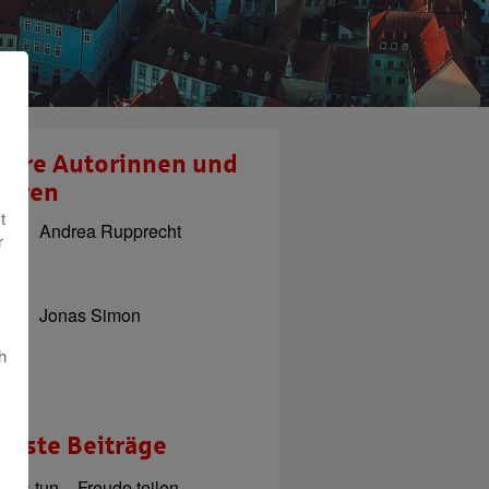
sere Autorinnen und
toren
t
Andrea Rupprecht
r
Jonas Simon
h
ueste Beiträge
utes tun – Freude teilen