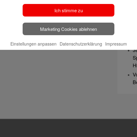
G
Ich stimme zu
S
wa
Marketing Cookies ablehnen
We
z
Einstellungen anpassen
Datenschutzerklärung
Impressum
3
S
H
V
B