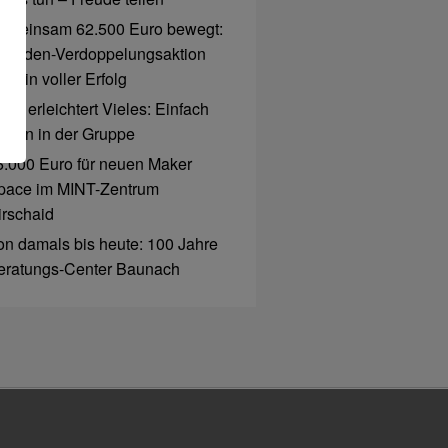
emeinsam 62.500 Euro bewegt:
penden-Verdoppelungsaktion
r ein voller Erfolg
ro erleichtert Vieles: Einfach
ahlen in der Gruppe
6.000 Euro für neuen Maker
pace im MINT-Zentrum
irschaid
on damals bis heute: 100 Jahre
eratungs-Center Baunach