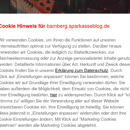
bamberg.sparkasseblog.de
Cookie Hinweis für
Wir verwenden Cookies, um Ihnen die Funktionen auf unseren
nnende Eindrücke in Landshut
Un
Internetauftritten optimal zur Verfügung zu stellen. Darüber hinaus
Au
verwenden wir Cookies, die lediglich zu Statistikzwecken, zur
18. Juni 2025
Reichweitenmessung oder zur Anzeige personalisierter Inhalte genutz
Ein besonderes Erlebnis, das alle so
werden. Detaillierte Informationen über Art, Herkunft und Zweck diese
schnell nicht vergessen werden:
Cookies finden Sie in unserer
Erklärung zum Datenschutz
. Durch
Unsere fünf besten Auszubildenden
Klick auf „Einstellungen anpassen“ können Sie bestimmen, welche
des ersten Lehrjahres durften am
Cookies wir auf Grundlage Ihrer Einwilligung verwenden dürfen. Sie
haben außerdem die Möglichkeit, dem Einsatz von Cookies, die nicht
diesjährigen Azubi-Camp in der
Ihrer Einwilligung bedürfen,
hier
zu widersprechen. Durch Klick auf “Ic
Sparkassenakademie in Landshut
stimme zu“ willigen Sie der Verwendung aller auf dieser Website
teilnehmen! Mit dabei war auch
einsetzbaren Cookies ein. Ihre Einwilligung ist freiwillig. Sie können
Ausbildungsleiter Florian Hübner.
diese jederzeit in „Einstellungen anpassen“ widerrufen oder dort Ihre
Mehr lesen
Ne
Cookie-Einstellungen ändern. Mit Klick auf “Marketing Cookies
ablehnen“ werden alle Marketing Cookies abgelehnt.
G