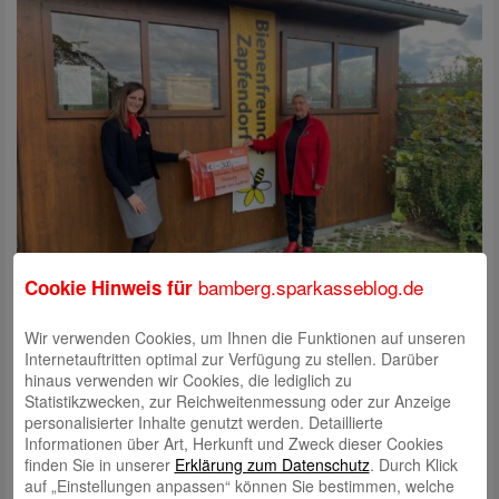
bamberg.sparkasseblog.de
Cookie Hinweis für
Läuft Ihnen bei dem Gedanken an ein Honigbrötchen auch das Wasser
Wir verwenden Cookies, um Ihnen die Funktionen auf unseren
im Mund zusammen? Nicht auszudenken, was wäre, wenn es keine
Internetauftritten optimal zur Verfügung zu stellen. Darüber
Bienen mehr gäbe. Dann gäbe es nicht nur keinen Honig mehr, sondern
hinaus verwenden wir Cookies, die lediglich zu
auch rund ein Drittel unserer Lebensmittel würde es ohne die Insekten
Statistikzwecken, zur Reichweitenmessung oder zur Anzeige
nicht geben. Keine Erdbeermarmelade zum Frühstück, kein Apfel im
personalisierter Inhalte genutzt werden. Detaillierte
Müsli, keine Zucchini zum Mittagessen und keine Salatgurke aufs
Informationen über Art, Herkunft und Zweck dieser Cookies
Abendbrot. Die Bestäubungsleistung der Bienen ist gar nicht hoch
finden Sie in unserer
Erklärung zum Datenschutz
. Durch Klick
genug einzuschätzen. Ohne sie gäbe es keine Blumen, keine Pflanzen,
auf „Einstellungen anpassen“ können Sie bestimmen, welche