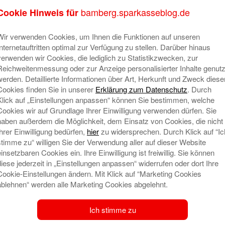
bamberg.sparkasseblog.de
Cookie Hinweis für
Wir verwenden Cookies, um Ihnen die Funktionen auf unseren
Internetauftritten optimal zur Verfügung zu stellen. Darüber hinaus
verwenden wir Cookies, die lediglich zu Statistikzwecken, zur
Reichweitenmessung oder zur Anzeige personalisierter Inhalte genutz
werden. Detaillierte Informationen über Art, Herkunft und Zweck diese
Cookies finden Sie in unserer
Erklärung zum Datenschutz
. Durch
Klick auf „Einstellungen anpassen“ können Sie bestimmen, welche
Cookies wir auf Grundlage Ihrer Einwilligung verwenden dürfen. Sie
haben außerdem die Möglichkeit, dem Einsatz von Cookies, die nicht
Ihrer Einwilligung bedürfen,
hier
zu widersprechen. Durch Klick auf “Ic
rkasse Pforzheim Calw
stimme zu“ willigen Sie der Verwendung aller auf dieser Website
o ist ein bei unserem Kooperationspartner, der
einsetzbaren Cookies ein. Ihre Einwilligung ist freiwillig. Sie können
diese jederzeit in „Einstellungen anpassen“ widerrufen oder dort Ihre
n Gramm Gold geführtes Konto. Die Sparkasse
Cookie-Einstellungen ändern. Mit Klick auf “Marketing Cookies
 Goldstadt Pforzheim, ist deutschlandweit einer der
ablehnen“ werden alle Marketing Cookies abgelehnt.
r mit einer entsprechend langjährigen Expertise
Ich stimme zu
JC (Responsible Jewellery Council) zertifizierte