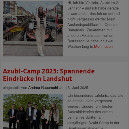
Hi, ich bin Viktoria, Azubi im 2.
Lehrjahr – und ich habe gerade
etwas erlebt, das ich so schnell
nicht vergessen werde: Mein
Auslandspraktikum in Odense,
Dänemark. Zusammen mit
anderen Azubis aus meiner
Berufsschule habe ich zwei
Wochen lang in
Mehr lesen
Azubi-Camp 2025: Spannende
Eindrücke in Landshut
eingestellt von
Andrea Rupprecht
am 18. Juni 2025
Ein besonderes Erlebnis, das alle
so schnell nicht vergessen
werden: Unsere fünf besten
Auszubildenden des ersten
Lehrjahres durften am
diesjährigen Azubi-Camp in der
Sparkassenakademie in