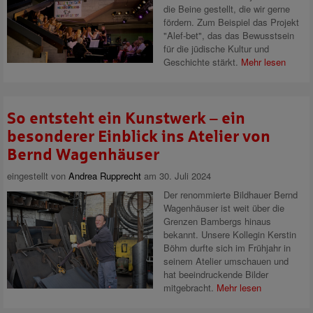
die Beine gestellt, die wir gerne
fördern. Zum Beispiel das Projekt
"Alef-bet", das das Bewusstsein
für die jüdische Kultur und
Geschichte stärkt.
Mehr lesen
So entsteht ein Kunstwerk – ein
besonderer Einblick ins Atelier von
Bernd Wagenhäuser
eingestellt von
Andrea Rupprecht
am 30. Juli 2024
Der renommierte Bildhauer Bernd
Wagenhäuser ist weit über die
Grenzen Bambergs hinaus
bekannt. Unsere Kollegin Kerstin
Böhm durfte sich im Frühjahr in
seinem Atelier umschauen und
hat beeindruckende Bilder
mitgebracht.
Mehr lesen