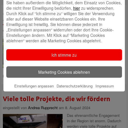
Sie haben außerdem die Möglichkeit, dem Einsatz von Cookies,
die nicht Ihrer Einwilligung bedürfen,
hier
zu widersprechen.
Geschäftsstelle Rattelsdorf feiert 50-
Durch Klick auf “Ich stimme zu“ willigen Sie der Verwendung
aller auf dieser Website einsetzbaren Cookies ein. Ihre
jähriges Jubiläum
Einwilligung ist freiwillig. Sie können diese jederzeit in
„Einstellungen anpassen“ widerrufen oder dort Ihre Cookie-
eingestellt von
Andrea Rupprecht
am 7. November 2024
Einstellungen ändern. Mit Klick auf “Marketing Cookies
Vor 50 Jahren wurde in der
ablehnen“ werden alle Marketing Cookies abgelehnt.
Geschäftsstelle Rattelsdorf das
erste Kundenkonto eröffnet. Am
1. April 1974 war es so weit. Ab
Ich stimme zu
diesem Tag hatten die
Rattelsdorfer einen eigenen
Anlaufpunkt der Sparkasse für
Marketing Cookies ablehnen
ihre Finanzen vor Ort. Die Kontenmenge ist seitdem
Mehr lesen
Einstellungen anpassen
Datenschutzerklärung
Impressum
Viele tolle Projekte, die wir fördern
eingestellt von
Andrea Rupprecht
am 8. August 2024
Das ehrenamtliche Engagement
in der Region ist enorm. Dadurch
werden viele tolle Projekte auf