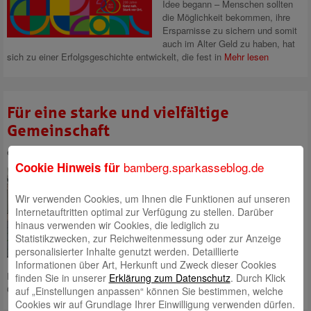
Idee begann – Menschen sollten
die Möglichkeit bekommen, ihre
Ersparnisse zu sichern und somit
auch im Alter Geld zu haben, hat
sich zu einer Erfolgsgeschichte entwickelt, die fest in
Mehr lesen
Für eine starke und vielfältige
Gemeinschaft
eingestellt von
Andrea Rupprecht
am 8. November 2024
bamberg.sparkasseblog.de
Cookie Hinweis für
Wir begleiten das Leben der
Menschen in unserer Region
Bamberg und fördern mit
Wir verwenden Cookies, um Ihnen die Funktionen auf unseren
unserem gesellschaftlichen und
Internetauftritten optimal zur Verfügung zu stellen. Darüber
sozialen Engagement die
hinaus verwenden wir Cookies, die lediglich zu
Gemeinschaft und den
Statistikzwecken, zur Reichweitenmessung oder zur Anzeige
Zusammenhalt. Zahlreiche
personalisierter Inhalte genutzt werden. Detaillierte
Vereine, Initiativen und soziale
Informationen über Art, Herkunft und Zweck dieser Cookies
Einrichtungen leisten wichtige Beiträge in allen Bereichen der
finden Sie in unserer
Erklärung zum Datenschutz
. Durch Klick
Gesellschaft, die wir gerne
Mehr lesen
auf „Einstellungen anpassen“ können Sie bestimmen, welche
Cookies wir auf Grundlage Ihrer Einwilligung verwenden dürfen.