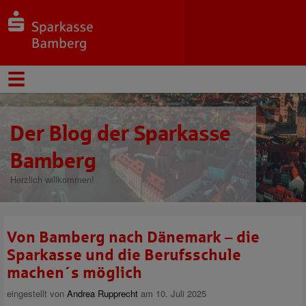
Der Blog der Sparkasse
Bamberg
Herzlich willkommen!
Von Bamberg nach Dänemark – die
Sparkasse und die Berufsschule
machen´s möglich
eingestellt von
Andrea Rupprecht
am 10. Juli 2025